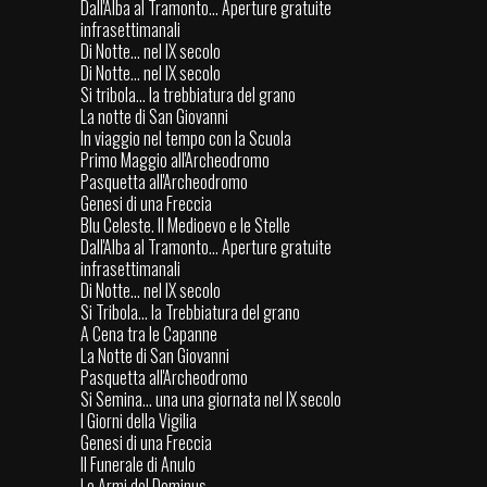
Dall'Alba al Tramonto... Aperture gratuite
infrasettimanali
Di Notte... nel IX secolo
Di Notte... nel IX secolo
Si tribola... la trebbiatura del grano
La notte di San Giovanni
In viaggio nel tempo con la Scuola
Primo Maggio all'Archeodromo
Pasquetta all'Archeodromo
Genesi di una Freccia
Blu Celeste. Il Medioevo e le Stelle
Dall'Alba al Tramonto... Aperture gratuite
infrasettimanali
Di Notte... nel IX secolo
Si Tribola... la Trebbiatura del grano
A Cena tra le Capanne
La Notte di San Giovanni
Pasquetta all'Archeodromo
Si Semina... una una giornata nel IX secolo
I Giorni della Vigilia
Genesi di una Freccia
Il Funerale di Anulo
Le Armi del Dominus