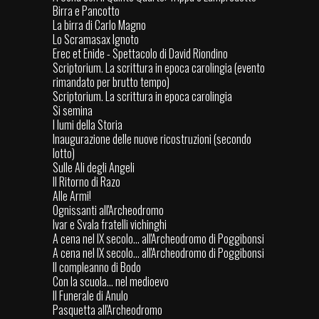
Birra e Pancotto
La birra di Carlo Magno
Lo Scramasax Ignoto
Erec et Enide - Spettacolo di David Riondino
Scriptorium. La scrittura in epoca carolingia (evento
rimandato per brutto tempo)
Scriptorium. La scrittura in epoca carolingia
Si semina
I lumi della Storia
Inaugurazione delle nuove ricostruzioni (secondo
lotto)
Sulle Ali degli Angeli
Il Ritorno di Razo
Alle Armi!
Ognissanti all'Archeodromo
Ivar e Svala fratelli vichinghi
A cena nel IX secolo... all'Archeodromo di Poggibonsi
A cena nel IX secolo... all'Archeodromo di Poggibonsi
Il compleanno di Bodo
Con la scuola… nel medioevo
Il Funerale di Anulo
Pasquetta all'Archeodromo