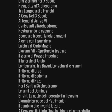
Una giornata nel IX secolo
Pasquetta all'Archeodromo
Tra Longobardi e Franchi
A Cena Nel IX Secolo
Ai tempi di Arrigo VII
Ognissanti all'Archeodromo
Restaurando le capanne
Scoccare frecce, lanciare angoni
A cena con il guerriero
La birra di Carlo Magno
Giovanni VIII - Spettacolo teatrale
Il giorno di Poggio Imperiale
Il funerale di Anulo
Lombavaria. Tra Bavari, Longobardi e Franchi
Il ritorno di Urso
Il ritorno di Bodomar
Il ritorno di Razo
Per i Santi all'Archeodromo
Le armi del Dominus
Bright. La notte dei ricercatori in Toscana
Giornate Europee del Patrimonio
Il bambino che inventò lo zero
A Cena con il Quinto Quarto: Trippa e Lampredotto