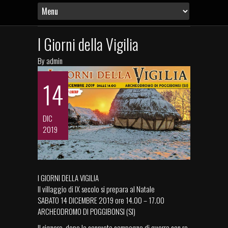
I Giorni della Vigilia
By
admin
14
DIC
2019
I GIORNI DELLA VIGILIA
Il villaggio di IX secolo si prepara al Natale
SABATO 14 DICEMBRE 2019 ore 14.00 – 17.00
ARCHEODROMO DI POGGIBONSI (SI)
Il signore, dopo la consueta campagna di guerra con re