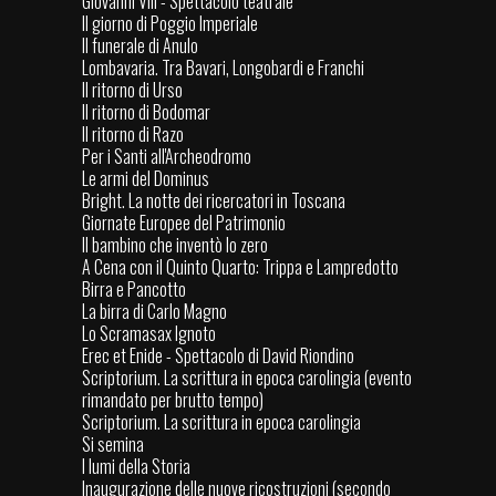
Giovanni VIII - Spettacolo teatrale
Il giorno di Poggio Imperiale
Il funerale di Anulo
Lombavaria. Tra Bavari, Longobardi e Franchi
Il ritorno di Urso
Il ritorno di Bodomar
Il ritorno di Razo
Per i Santi all'Archeodromo
Le armi del Dominus
Bright. La notte dei ricercatori in Toscana
Giornate Europee del Patrimonio
Il bambino che inventò lo zero
A Cena con il Quinto Quarto: Trippa e Lampredotto
Birra e Pancotto
La birra di Carlo Magno
Lo Scramasax Ignoto
Erec et Enide - Spettacolo di David Riondino
Scriptorium. La scrittura in epoca carolingia (evento
rimandato per brutto tempo)
Scriptorium. La scrittura in epoca carolingia
Si semina
I lumi della Storia
Inaugurazione delle nuove ricostruzioni (secondo