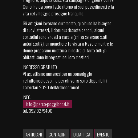
Carlo, ha da poco fatto ritorno ai suoi possedimenti e la
vita nel villaggio prosegue tranquilla.
Gli artigiani lavorano duramente, qualcuno ha bisogno
di nuovi attrezzi, il dominus riscuote canoni, alcuni
contadini sono andati a caccia (chi sa se erano stati
autorizzati?), un monetiere fa visita a Razo e mentre le
donne preparano un’ottima minestra di farro tutti gli
abitanti sono impegnati nei loro mestieri.
INGRESSO GRATUITO
Vi aspettiamo numerosi per un pomeriggio
nell'altomedioevo... e per chi vorrà sono disponibili i
calendari 2020 dell'Archeodromo!
INFO:
info@parco-poggibonsi.it
tel. 392 9279400
ARTIGIANI
CONTADINI
DIDATTICA
EVENTO