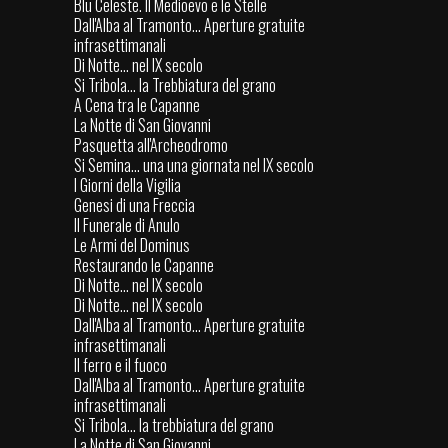
Blu Celeste. Il Medioevo e le Stelle
Dall'Alba al Tramonto... Aperture gratuite
infrasettimanali
Di Notte... nel IX secolo
Si Tribola... la Trebbiatura del grano
A Cena tra le Capanne
La Notte di San Giovanni
Pasquetta all'Archeodromo
Si Semina... una una giornata nel IX secolo
I Giorni della Vigilia
Genesi di una Freccia
Il Funerale di Anulo
Le Armi del Dominus
Restaurando le Capanne
Di Notte... nel IX secolo
Di Notte... nel IX secolo
Dall'Alba al Tramonto... Aperture gratuite
infrasettimanali
Il ferro e il fuoco
Dall'Alba al Tramonto... Aperture gratuite
infrasettimanali
Si Tribola... la trebbiatura del grano
La Notte di San Giovanni