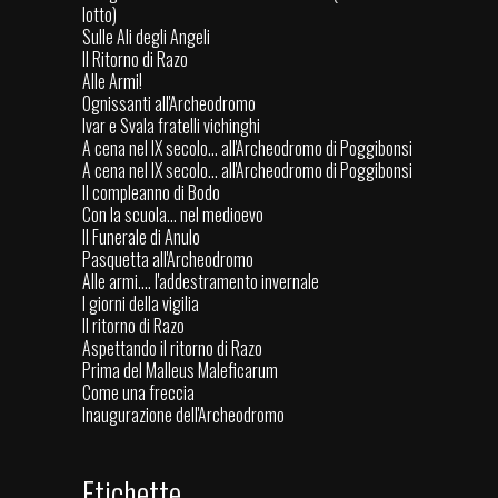
lotto)
Sulle Ali degli Angeli
Il Ritorno di Razo
Alle Armi!
Ognissanti all'Archeodromo
Ivar e Svala fratelli vichinghi
A cena nel IX secolo... all'Archeodromo di Poggibonsi
A cena nel IX secolo... all'Archeodromo di Poggibonsi
Il compleanno di Bodo
Con la scuola… nel medioevo
Il Funerale di Anulo
Pasquetta all'Archeodromo
Alle armi.... l'addestramento invernale
I giorni della vigilia
Il ritorno di Razo
Aspettando il ritorno di Razo
Prima del Malleus Maleficarum
Come una freccia
Inaugurazione dell'Archeodromo
Etichette