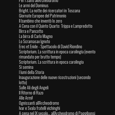
Per i Santi all'Archeodromo
Le armi del Dominus
Bright. La notte dei ricercatori in Toscana
Giornate Europee del Patrimonio
Il bambino che inventò lo zero
A Cena con il Quinto Quarto: Trippa e Lampredotto
Birra e Pancotto
La birra di Carlo Magno
Lo Scramasax Ignoto
Erec et Enide - Spettacolo di David Riondino
Scriptorium. La scrittura in epoca carolingia (evento
rimandato per brutto tempo)
Scriptorium. La scrittura in epoca carolingia
Si semina
I lumi della Storia
Inaugurazione delle nuove ricostruzioni (secondo
lotto)
Sulle Ali degli Angeli
Il Ritorno di Razo
Alle Armi!
Ognissanti all'Archeodromo
Ivar e Svala fratelli vichinghi
A cena nel IX secolo... all'Archeodromo di Poggibonsi