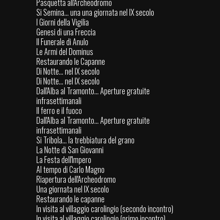
Pasquetta all'Archeodromo
Si Semina... una una giornata nel IX secolo
I Giorni della Vigilia
Genesi di una Freccia
Il Funerale di Anulo
Le Armi del Dominus
Restaurando le Capanne
Di Notte... nel IX secolo
Di Notte... nel IX secolo
Dall'Alba al Tramonto... Aperture gratuite
infrasettimanali
Il ferro e il fuoco
Dall'Alba al Tramonto... Aperture gratuite
infrasettimanali
Si Tribola... la trebbiatura del grano
La Notte di San Giovanni
La Festa dell'Impero
Al tempo di Carlo Magno
Riapertura dell'Archeodromo
Una giornata nel IX secolo
Restaurando le capanne
In visita al villaggio carolingio (secondo incontro)
In visita al villaggio carolingio (primo incontro)