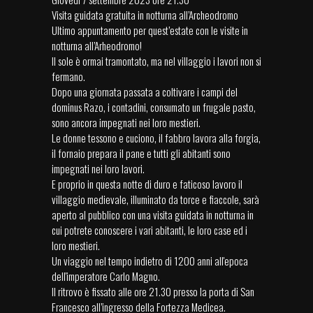
Visita guidata gratuita in notturna all’Archeodromo
Ultimo appuntamento per quest’estate con le visite in
notturna all’Arheodromo!
Il sole è ormai tramontato, ma nel villaggio i lavori non si
fermano.
Dopo una giornata passata a coltivare i campi del
dominus Razo, i contadini, consumato un frugale pasto,
sono ancora impegnati nei loro mestieri.
Le donne tessono e cuciono, il fabbro lavora alla forgia,
il fornaio prepara il pane e tutti gli abitanti sono
impegnati nei loro lavori.
E proprio in questa notte di duro e faticoso lavoro il
villaggio medievale, illuminato da torce e fiaccole, sarà
aperto al pubblico con una visita guidata in notturna in
cui potrete conoscere i vari abitanti, le loro case ed i
loro mestieri.
Un viaggio nel tempo indietro di 1200 anni all'epoca
dell'imperatore Carlo Magno.
Il ritrovo è fissato alle ore 21.30 presso la porta di San
Francesco all’ingresso della Fortezza Medicea.