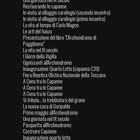
Una giornata nel IX secolo
Restaurando le capanne
In visita al villaggio carolingio (secondo incontro)
In visita al villaggio carolingio (primo incontro)
La vita al tempo di Carlo Magno
Le arti del fuoco
Presentazione del libro "L'Archeodromo di
Poggibonsi"
La vita nel IX secolo
I Giorni della Vigilia
Ognissanti all'Archeodromo
Inaugurazione Quarto Lotto (capanna C39)
Fiera Bioetica Olistica Nazionale della Toscana
A Cena tra le Capanne
A Cena tra le Capanne
A Cena tra le Capanne
Si tribola... la trebbiatura del grano
La nuova casa di Garipaldo
Primo maggio all'Archeodromo
Una giornata nel IX secolo
Pasquetta all'Archeodromo
Costruire Capanne
Inaugurazione quarto lotto