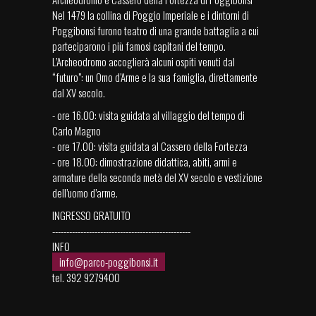
Nel 1479 la collina di Poggio Imperiale e i dintorni di
Poggibonsi furono teatro di una grande battaglia a cui
parteciparono i più famosi capitani del tempo.
L’Archeodromo accoglierà alcuni ospiti venuti dal
“futuro”: un Omo d’Arme e la sua famiglia, direttamente
dal XV secolo.
- ore 16.00: visita guidata al villaggio del tempo di
Carlo Magno
- ore 17.00: visita guidata al Cassero della Fortezza
- ore 18.00: dimostrazione didattica, abiti, armi e
armature della seconda metà del XV secolo e vestizione
dell’uomo d’arme.
INGRESSO GRATUITO
-------------------------------------------------
INFO
info@parco-poggibonsi.it
tel. 392 9279400