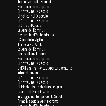
Tra Longobardi e Franchi
Restaurando le Capanne
Di Notte... nel IX secolo
Di notte... nel IX secolo
Di Notte... nel IX secolo
Di Seta e d'Acciao
Le Armi del Dominus
Pasquetta all'Archeodromo
I Giorni della Vigilia
Il Funerale di Anulo
Le Armi del Dominus
Genesi di una Freccia
Restaurando le Capanne
Di Notte... nel IX secolo
Dall'Alba al Tramonto... Aperture gratuite
infrasettimanali
Di Notte... nel IX secolo
Di Notte... nel IX secolo
Si tribola... la trebbiatura del grano
La notte di San Giovanni
In viaggio nel tempo con la Scuola
Primo Maggio all'Archeodromo
Pasquetta all'Archeodromo