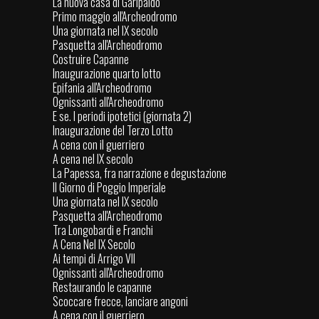
La nuova casa di Garipaldo
Primo maggio all'Archeodromo
Una giornata nel IX secolo
Pasquetta all'Archeodromo
Costruire Capanne
Inaugurazione quarto lotto
Epifania all'Archeodromo
Ognissanti all'Archeodromo
E se. I periodi ipotetici (giornata 2)
Inaugurazione del Terzo Lotto
A cena con il guerriero
A cena nel IX secolo
La Papessa, fra narrazione e degustazione
Il Giorno di Poggio Imperiale
Una giornata nel IX secolo
Pasquetta all'Archeodromo
Tra Longobardi e Franchi
A Cena Nel IX Secolo
Ai tempi di Arrigo VII
Ognissanti all'Archeodromo
Restaurando le capanne
Scoccare frecce, lanciare angoni
A cena con il guerriero