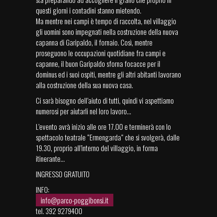
questi giorni i contadini stanno mietendo.
Ma mentre nei campi è tempo di raccolta, nel villaggio
gli uomini sono impegnati nella costruzione della nuova
capanna di Garipaldo, il fornaio. Così, mentre
proseguono le occupazioni quotidiane fra campi e
capanne, il buon Garipaldo sforna focacce per il
dominus ed i suoi ospiti, mentre gli altri abitanti lavorano
alla costruzione della sua nuova casa.
Ci sarà bisogno dell’aiuto di tutti, quindi vi aspettiamo
numerosi per aiutarli nel loro lavoro...
L’evento avrà inizio alle ore 17.00 e terminerà con lo
spettacolo teatrale “Ermengarda“ che si svolgerà, dalle
19.30, proprio all’interno del villaggio, in forma
itinerante…
INGRESSO GRATUITO
INFO:
info@parco-poggibonsi.it
tel. 392 9279400