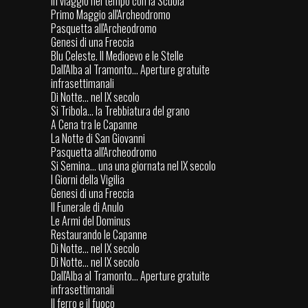
In viaggio nel tempo con la Scuola
Primo Maggio all'Archeodromo
Pasquetta all'Archeodromo
Genesi di una Freccia
Blu Celeste. Il Medioevo e le Stelle
Dall'Alba al Tramonto... Aperture gratuite
infrasettimanali
Di Notte... nel IX secolo
Si Tribola... la Trebbiatura del grano
A Cena tra le Capanne
La Notte di San Giovanni
Pasquetta all'Archeodromo
Si Semina... una una giornata nel IX secolo
I Giorni della Vigilia
Genesi di una Freccia
Il Funerale di Anulo
Le Armi del Dominus
Restaurando le Capanne
Di Notte... nel IX secolo
Di Notte... nel IX secolo
Dall'Alba al Tramonto... Aperture gratuite
infrasettimanali
Il ferro e il fuoco