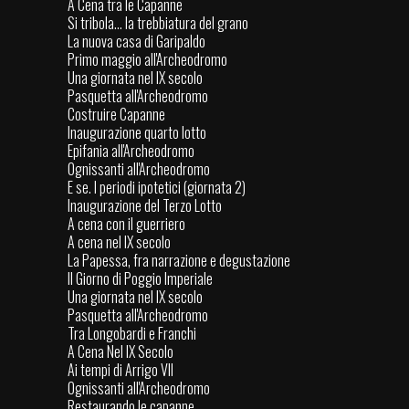
A Cena tra le Capanne
Si tribola... la trebbiatura del grano
La nuova casa di Garipaldo
Primo maggio all'Archeodromo
Una giornata nel IX secolo
Pasquetta all'Archeodromo
Costruire Capanne
Inaugurazione quarto lotto
Epifania all'Archeodromo
Ognissanti all'Archeodromo
E se. I periodi ipotetici (giornata 2)
Inaugurazione del Terzo Lotto
A cena con il guerriero
A cena nel IX secolo
La Papessa, fra narrazione e degustazione
Il Giorno di Poggio Imperiale
Una giornata nel IX secolo
Pasquetta all'Archeodromo
Tra Longobardi e Franchi
A Cena Nel IX Secolo
Ai tempi di Arrigo VII
Ognissanti all'Archeodromo
Restaurando le capanne