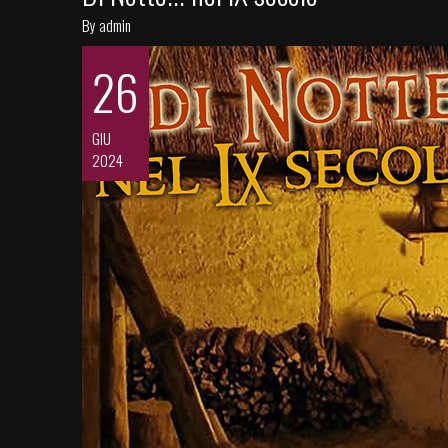
By admin
26
GIU
2024