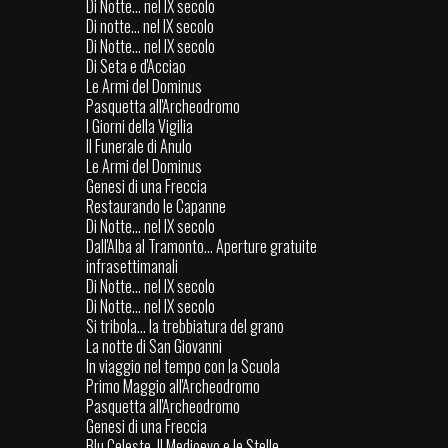
Di Notte... nel IX secolo
Di notte... nel IX secolo
Di Notte... nel IX secolo
Di Seta e d'Acciao
Le Armi del Dominus
Pasquetta all'Archeodromo
I Giorni della Vigilia
Il Funerale di Anulo
Le Armi del Dominus
Genesi di una Freccia
Restaurando le Capanne
Di Notte... nel IX secolo
Dall'Alba al Tramonto... Aperture gratuite
infrasettimanali
Di Notte... nel IX secolo
Di Notte... nel IX secolo
Si tribola... la trebbiatura del grano
La notte di San Giovanni
In viaggio nel tempo con la Scuola
Primo Maggio all'Archeodromo
Pasquetta all'Archeodromo
Genesi di una Freccia
Blu Celeste. Il Medioevo e le Stelle