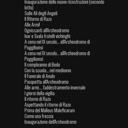
Inaugurazione delle nuove ricostruzioni (secondo
lotto)
Sulle Ali degli Angeli
Il Ritorno di Razo
Alle Armi!
Ognissanti all'Archeodromo
Ivar e Svala fratelli vichinghi
A cena nel IX secolo... all'Archeodromo di
Poggibonsi
A cena nel IX secolo... all'Archeodromo di
Poggibonsi
Il compleanno di Bodo
Con la scuola… nel medioevo
Il Funerale di Anulo
Pasquetta all'Archeodromo
Alle armi.... l'addestramento invernale
I giorni della vigilia
Il ritorno di Razo
Aspettando il ritorno di Razo
Prima del Malleus Maleficarum
Come una freccia
Inaugurazione dell'Archeodromo