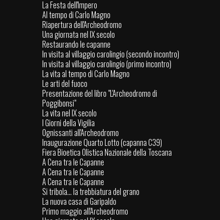
La Festa dell'Impero
Al tempo di Carlo Magno
Riapertura dell'Archeodromo
Una giornata nel IX secolo
Restaurando le capanne
In visita al villaggio carolingio (secondo incontro)
In visita al villaggio carolingio (primo incontro)
La vita al tempo di Carlo Magno
Le arti del fuoco
Presentazione del libro "L'Archeodromo di
Poggibonsi"
La vita nel IX secolo
I Giorni della Vigilia
Ognissanti all'Archeodromo
Inaugurazione Quarto Lotto (capanna C39)
Fiera Bioetica Olistica Nazionale della Toscana
A Cena tra le Capanne
A Cena tra le Capanne
A Cena tra le Capanne
Si tribola... la trebbiatura del grano
La nuova casa di Garipaldo
Primo maggio all'Archeodromo