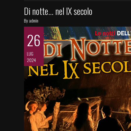
Di notte... nel IX secolo
By admin
26
LUG
2024