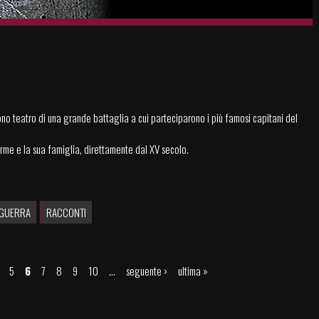
ono teatro di una grande battaglia a cui parteciparono i più famosi capitani del
Arme e la sua famiglia, direttamente dal XV secolo.
GUERRA
RACCONTI
5
6
7
8
9
10
…
seguente ›
ultima »