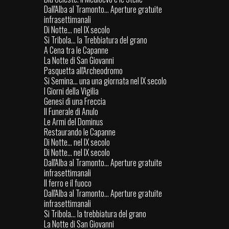
Dall'Alba al Tramonto... Aperture gratuite
infrasettimanali
Di Notte... nel IX secolo
Si Tribola... la Trebbiatura del grano
A Cena tra le Capanne
La Notte di San Giovanni
Pasquetta all'Archeodromo
Si Semina... una una giornata nel IX secolo
I Giorni della Vigilia
Genesi di una Freccia
Il Funerale di Anulo
Le Armi del Dominus
Restaurando le Capanne
Di Notte... nel IX secolo
Di Notte... nel IX secolo
Dall'Alba al Tramonto... Aperture gratuite
infrasettimanali
Il ferro e il fuoco
Dall'Alba al Tramonto... Aperture gratuite
infrasettimanali
Si Tribola... la trebbiatura del grano
La Notte di San Giovanni