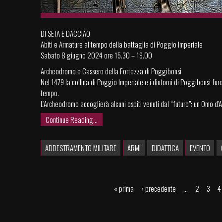
DI SETA E D'ACCIAO
Abiti e Armature al tempo della battaglia di Poggio Imperiale
Sabato 8 giugno 2024 ore 15.30 – 19.00
Archeodromo e Cassero della Fortezza di Poggibonsi
Nel 1479 la collina di Poggio Imperiale e i dintorni di Poggibonsi fur
tempo.
L’Archeodromo accoglierà alcuni ospiti venuti dal “futuro”: un Omo d’
Continue Reading...
ADDESTRAMENTO MILITARE
ARMI
DIDATTICA
EVENTO
« prima
‹ precedente
…
2
3
4