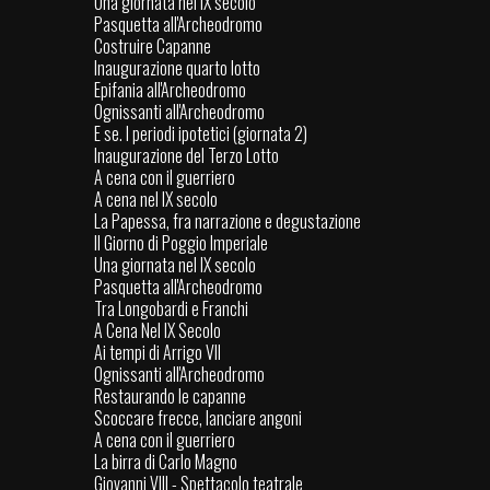
Una giornata nel IX secolo
Pasquetta all'Archeodromo
Costruire Capanne
Inaugurazione quarto lotto
Epifania all'Archeodromo
Ognissanti all'Archeodromo
E se. I periodi ipotetici (giornata 2)
Inaugurazione del Terzo Lotto
A cena con il guerriero
A cena nel IX secolo
La Papessa, fra narrazione e degustazione
Il Giorno di Poggio Imperiale
Una giornata nel IX secolo
Pasquetta all'Archeodromo
Tra Longobardi e Franchi
A Cena Nel IX Secolo
Ai tempi di Arrigo VII
Ognissanti all'Archeodromo
Restaurando le capanne
Scoccare frecce, lanciare angoni
A cena con il guerriero
La birra di Carlo Magno
Giovanni VIII - Spettacolo teatrale