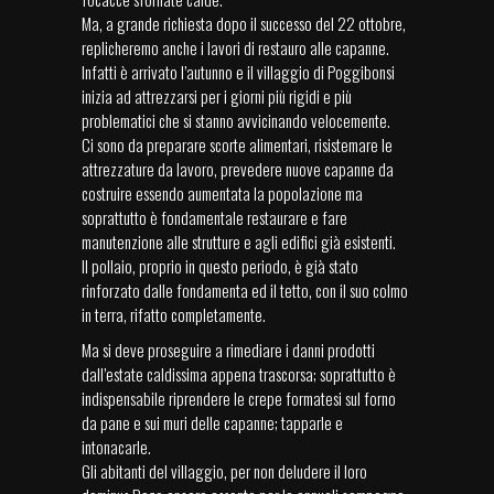
Ma, a grande richiesta dopo il successo del 22 ottobre,
replicheremo anche i lavori di restauro alle capanne.
Infatti è arrivato l’autunno e il villaggio di Poggibonsi
inizia ad attrezzarsi per i giorni più rigidi e più
problematici che si stanno avvicinando velocemente.
Ci sono da preparare scorte alimentari, risistemare le
attrezzature da lavoro, prevedere nuove capanne da
costruire essendo aumentata la popolazione ma
soprattutto è fondamentale restaurare e fare
manutenzione alle strutture e agli edifici già esistenti.
Il pollaio, proprio in questo periodo, è già stato
rinforzato dalle fondamenta ed il tetto, con il suo colmo
in terra, rifatto completamente.
Ma si deve proseguire a rimediare i danni prodotti
dall’estate caldissima appena trascorsa; soprattutto è
indispensabile riprendere le crepe formatesi sul forno
da pane e sui muri delle capanne; tapparle e
intonacarle.
Gli abitanti del villaggio, per non deludere il loro