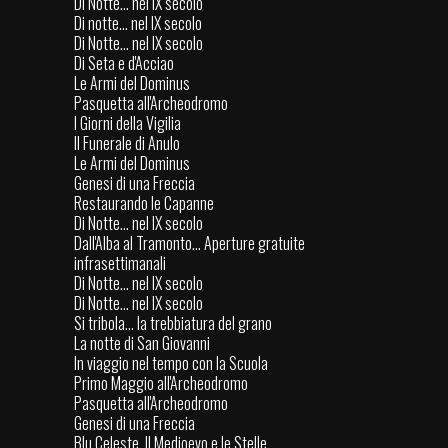
Di Notte... nel IX secolo
Di notte... nel IX secolo
Di Notte... nel IX secolo
Di Seta e d'Acciao
Le Armi del Dominus
Pasquetta all'Archeodromo
I Giorni della Vigilia
Il Funerale di Anulo
Le Armi del Dominus
Genesi di una Freccia
Restaurando le Capanne
Di Notte... nel IX secolo
Dall'Alba al Tramonto... Aperture gratuite
infrasettimanali
Di Notte... nel IX secolo
Di Notte... nel IX secolo
Si tribola... la trebbiatura del grano
La notte di San Giovanni
In viaggio nel tempo con la Scuola
Primo Maggio all'Archeodromo
Pasquetta all'Archeodromo
Genesi di una Freccia
Blu Celeste. Il Medioevo e le Stelle