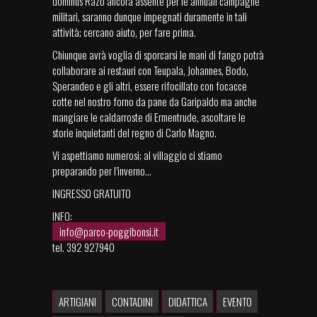
dominus Razo ancora assente per le annuali campagne
militari, saranno dunque impegnati duramente in tali
attività; cercano aiuto, per fare prima.
Chiunque avrà voglia di sporcarsi le mani di fango potrà
collaborare ai restauri con Teupala, Johannes, Bodo,
Sperandeo e gli altri, essere rifocillato con focacce
cotte nel nostro forno da pane da Garipaldo ma anche
mangiare le caldarroste di Ermentrude, ascoltare le
storie inquietanti del regno di Carlo Magno.
Vi aspettiamo numerosi; al villaggio ci stiamo
preparando per l’inverno...
INGRESSO GRATUITO
INFO:
info@parco-poggibonsi.it
tel. 392 927940
ARTIGIANI
CONTADINI
DIDATTICA
EVENTO