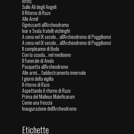
lotto)
Sulle Ali degli Angeli
Il Ritorno di Razo
Alle Armi!
Ognissanti all'Archeodromo
Ivar e Svala fratelli vichinghi
A cena nel IX secolo... all'Archeodromo di Poggibonsi
A cena nel IX secolo... all'Archeodromo di Poggibonsi
Il compleanno di Bodo
Con la scuola… nel medioevo
Il Funerale di Anulo
Pasquetta all'Archeodromo
Alle armi.... l'addestramento invernale
I giorni della vigilia
Il ritorno di Razo
Aspettando il ritorno di Razo
Prima del Malleus Maleficarum
Come una freccia
Inaugurazione dell'Archeodromo
Etichette