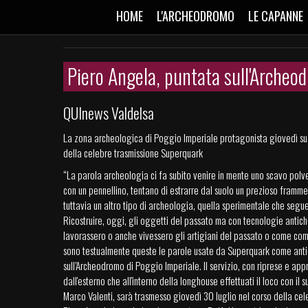
HOME
L'ARCHEODROMO
LE CAPANNE
Piero Angela, puntata sull'Archeo
QUInews Valdelsa
La zona archeologica di Poggio Imperiale protagonista giovedì su
della celebre trasmissione Superquark
“La parola archeologia ci fa subito venire in mente uno scavo polv
con un pennellino, tentano di estrarre dal suolo un prezioso framme
tuttavia un altro tipo di archeologia, quella sperimentale che segue
Ricostruire, oggi, gli oggetti del passato ma con tecnologie antic
lavorassero o anche vivessero gli artigiani del passato o come comb
sono testualmente queste le parole usate da Superquark come antic
sull’Archeodromo di Poggio Imperiale. Il servizio, con riprese e app
dall'esterno che all'interno della longhouse effettuati il loco con il
Marco Valenti, sarà trasmesso giovedì 30 luglio nel corso della cel