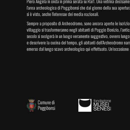
Piero Angela in onda in prima serata su Rai1. Una vetrina decisam
l'area archeologica di Poggibonsi che dal giorno della sua apertura
si è visto, anche l'interesse dei media nazionali.
Sempre a proposito di Archeodromo, sono ancora aperte le iscrizion
villaggio si trasformeranno negli abitanti di Poggio Bonizio, l’antic
secolo si svolgerà in un luogo veramente suggestivo, ovvero lungo 
e descrivere la cucina del tempo, gli abitanti dell’Archeodromo nar
emerso dal lungo scavo archeologico qui effettuato. Un’occasione 