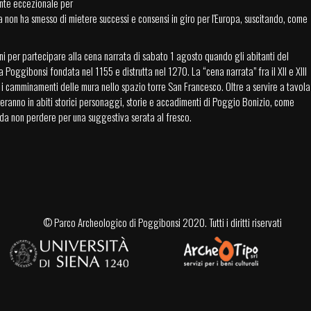
ente eccezionale per
 non ha smesso di mietere successi e consensi in giro per l'Europa, suscitando, come
i per partecipare alla cena narrata di sabato 1 agosto quando gli abitanti del
a Poggibonsi fondata nel 1155 e distrutta nel 1270. La “cena narrata” fra il XII e XIII
i camminamenti delle mura nello spazio torre San Francesco. Oltre a servire a tavola
reranno in abiti storici personaggi, storie e accadimenti di Poggio Bonizio, come
da non perdere per una suggestiva serata al fresco.
©
Parco Archeologico di Poggibonsi
2020. Tutti i diritti riservati