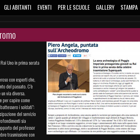
GLI ABITANTI
EVENTI
PER LE SCUOLE
GALLERY
STAMPA
dromo
 Rai Uno in prima serata
eroso con esperti che,
nto del passato. C’è
 un via diversa.
he per capire come
attessero i soldati”:
ipazione del servizio
rofondimenti sia
 supporto del professor
ebre trasmissione con