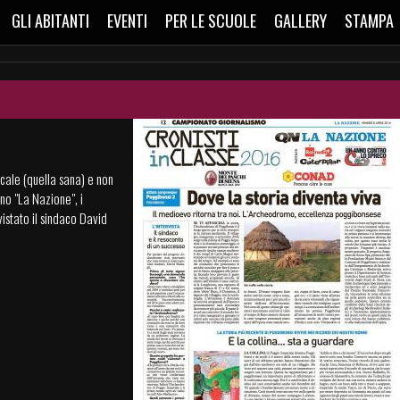
GLI ABITANTI
EVENTI
PER LE SCUOLE
GALLERY
STAMPA
ocale (quella sana) e non
ano "La Nazione", i
istato il sindaco David