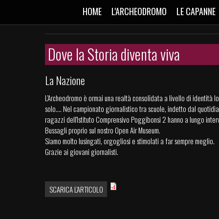
HOME
L'ARCHEODROMO
LE CAPANNE
Dove la Storia diventa viva
La Nazione
L'Archeodromo è ormai una realtà consolidata a livello di identità l
solo.... Nel campionato giornalistico tra scuole, indetto dal quotidi
ragazzi dell'Istituto Comprensivo Poggibonsi 2 hanno a lungo interv
Bussagli proprio sul nostro Open Air Museum.
Siamo molto lusingati, orgogliosi e stimolati a far sempre meglio.
Grazie ai giovani giornalisti.
SCARICA L'ARTICOLO