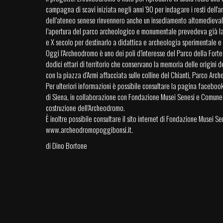
campagna di scavi iniziata negli anni '90 per indagare i resti dell'
dell’ateneo senese rinvennero anche un insediamento altomedievale i
l’apertura del parco archeologico e monumentale prevedeva già la re
e X secolo per destinarlo a didattica e archeologia sperimentale e ap
Oggi l’Archeodromo è uno dei poli d’interesse del Parco della Fort
dodici ettari di territorio che conservano la memoria delle origini 
con la piazza d’Armi affacciata sulle colline del Chianti, Parco Arc
Per ulteriori informazioni è possibile consultare la pagina facebo
di Siena, in collaborazione con Fondazione Musei Senesi e Comune di
costruzione dell’Archeodromo.
È inoltre possibile consultare il sito internet di Fondazione Musei Se
www.archeodromopoggibonsi.it
.
di Dino Bortone