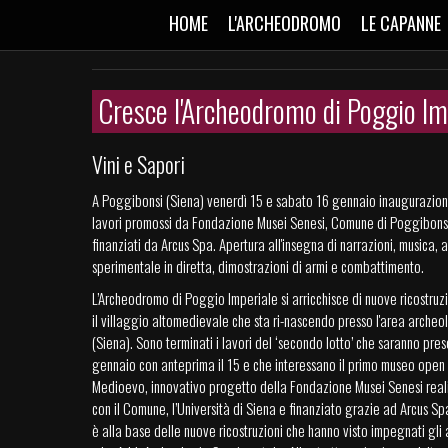
HOME
L'ARCHEODROMO
LE CAPANNE
Cresce l'Archeodromo di Poggio Im
Vini e Sapori
A Poggibonsi (Siena) venerdì 15 e sabato 16 gennaio inaugurazion
lavori promossi da Fondazione Musei Senesi, Comune di Poggibonsi,
finanziati da Arcus Spa. Apertura all'insegna di narrazioni, musica,
sperimentale in diretta, dimostrazioni di armi e combattimento.
L’Archeodromo di Poggio Imperiale si arricchisce di nuove ricostruz
il villaggio altomedievale che sta ri-nascendo presso l'area arche
(Siena). Sono terminati i lavori del ‘secondo lotto’ che saranno pre
gennaio con anteprima il 15 e che interessano il primo museo open ai
Medioevo, innovativo progetto della Fondazione Musei Senesi real
con il Comune, l’Università di Siena e finanziato grazie ad Arcus S
è alla base delle nuove ricostruzioni che hanno visto impegnati gli