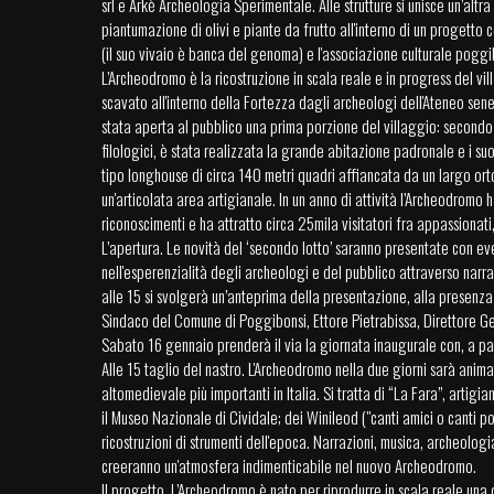
srl e Arkè Archeologia Sperimentale. Alle strutture si unisce un’altra 
piantumazione di olivi e piante da frutto all'interno di un progetto 
(il suo vivaio è banca del genoma) e l'associazione culturale pogg
L’Archeodromo è la ricostruzione in scala reale e in progress del vil
scavato all'interno della Fortezza dagli archeologi dell'Ateneo sen
stata aperta al pubblico una prima porzione del villaggio: secondo 
filologici, è stata realizzata la grande abitazione padronale e i su
tipo longhouse di circa 140 metri quadri affiancata da un largo ort
un'articolata area artigianale. In un anno di attività l’Archeodromo 
riconoscimenti e ha attratto circa 25mila visitatori fra appassionati, s
L’apertura. Le novità del ‘secondo lotto’ saranno presentate con eve
nell'esperenzialità degli archeologi e del pubblico attraverso narra
alle 15 si svolgerà un’anteprima della presentazione, alla presenza
Sindaco del Comune di Poggibonsi, Ettore Pietrabissa, Direttore Ge
Sabato 16 gennaio prenderà il via la giornata inaugurale con, a par
Alle 15 taglio del nastro. L'Archeodromo nella due giorni sarà animat
altomedievale più importanti in Italia. Si tratta di “La Fara”, artigia
il Museo Nazionale di Cividale; dei Winileod ("canti amici o canti
ricostruzioni di strumenti dell'epoca. Narrazioni, musica, archeolog
creeranno un'atmosfera indimenticabile nel nuovo Archeodromo.
Il progetto. L’Archeodromo è nato per riprodurre in scala reale una 