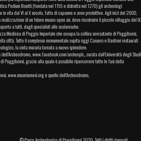
antica Podium Bonitii (fondata nel 1155 e distrutta nel 1270) gli archeologi
n vita dal VI al X secolo, fatto di capanne e aree produttive. Agli inizi del 2000,
alizzazione di un futuro museo open air, dove ricostruire il piccolo villaggio del IX
erto a tutti, dagli specialisti alle scolaresche.
ezza Medicea di Poggio Imperiale che occupa la collina sovrastante di Poggibonsi,
della città. Tutto il complesso monumentale ospita oggi Cassero e Bastioni restaurati
heologico, la cinta muraria tornata a nuovo splendore.
ok dell’Archeodromo,
www.facebook.com/archeopb
,, curata dall’Università degli Studi
 Poggibonsi, grazie alla quale è possibile ripercorrere tutte le fasi della
nesi,
www.museisenesi.org
e quello dell’Archeodromo,
©
Parco Archeologico di Poggibonsi
2020. Tutti i diritti riservati