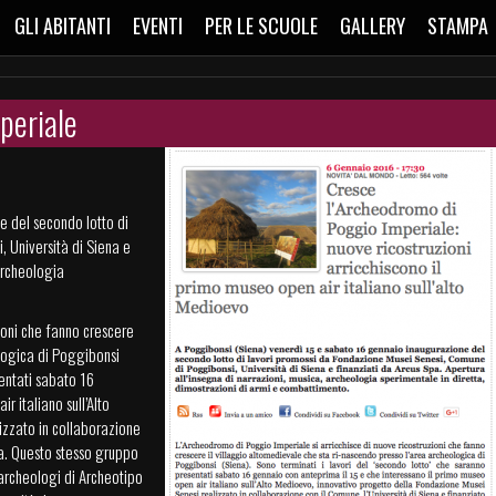
GLI ABITANTI
EVENTI
PER LE SCUOLE
GALLERY
STAMPA
periale
e del secondo lotto di
 Università di Siena e
 archeologia
ioni che fanno crescere
ologica di Poggibonsi
sentati sabato 16
r italiano sull’Alto
izzato in collaborazione
pa. Questo stesso gruppo
 archeologi di Archeotipo