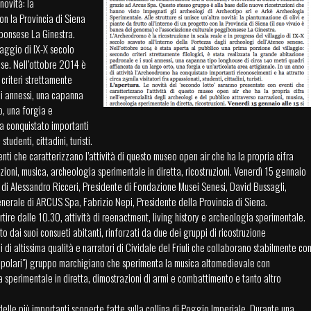
novità: la
con la Provincia di Siena
ibonsese La Ginestra.
laggio di IX-X secolo
ese. Nell’ottobre 2014 è
criteri strettamente
oi annessi, una capanna
o, una forgia e
ha conquistato importanti
tudenti, cittadini, turisti.
nti che caratterizzano l’attività di questo museo open air che ha la propria cifra
zioni, musica, archeologia sperimentale in diretta, ricostruzioni. Venerdì 15 gennaio
 di Alessandro Ricceri, Presidente di Fondazione Musei Senesi, David Bussagli,
nerale di ARCUS Spa, Fabrizio Nepi, Presidente della Provincia di Siena.
tire dalle 10.30, attività di reenactment, living history e archeologia sperimentale.
o dai suoi consueti abitanti, rinforzati da due dei gruppi di ricostruzione
ni di altissima qualità e narratori di Cividale del Friuli che collaborano stabilmente co
 popolari") gruppo marchigiano che sperimenta la musica altomedievale con
ia sperimentale in diretta, dimostrazioni di armi e combattimento e tanto altro
delle più importanti scoperte fatte sulla collina di Poggio Imperiale. Durante una